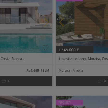
1.545.000 €
 Costa Blanca...
Luxevilla te koop, Moraira, Cos
Ref. 695-19pM
Moraira - Arnella
3
34
Weet u al welk huis u gaat kopen?
PROJECT
Neem contact met ons op en wij zullen uw perfecte huis