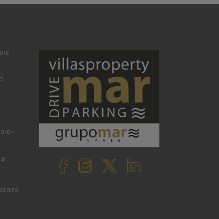
ord
d
oord-
ta
oraira