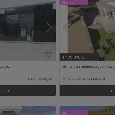
PROJECT
1.175.000 €
anje...
Bouw van hedendaagse villa, te
Ref. 601-18pM
Moraira - Pinar de L'Advocat
3
31
PROJECT