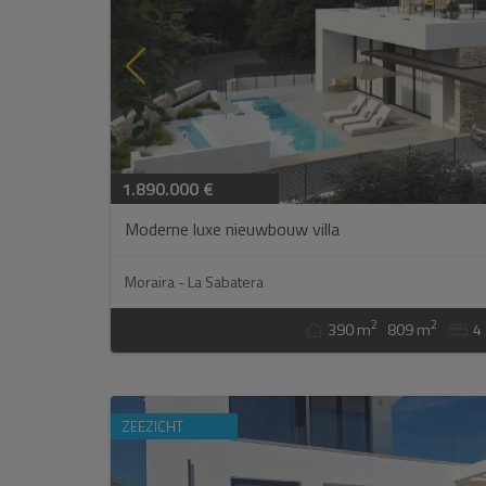
Ik heb
Ik acc
1.890.000 €
Moderne luxe nieuwbouw villa
Moraira - La Sabatera
2
2
390 m
809 m
4
ZEEZICHT