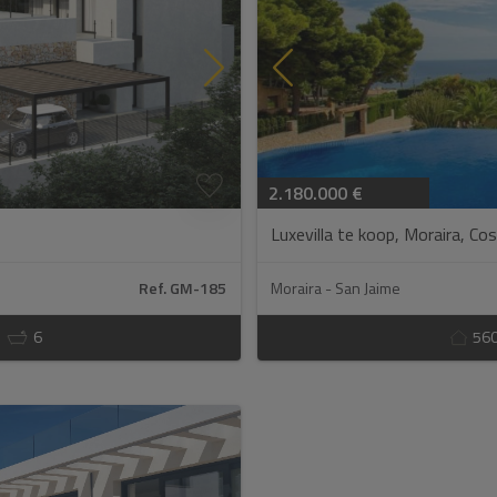
 de
wettelijke bepalingen
en
privacybeleid gelezen
en ga hiermee akkoord
epteer commerciële zendingen
Verzenden
2.180.000 €
Luxevilla te koop, Moraira, Cos
Ref. GM-185
Moraira - San Jaime
6
56