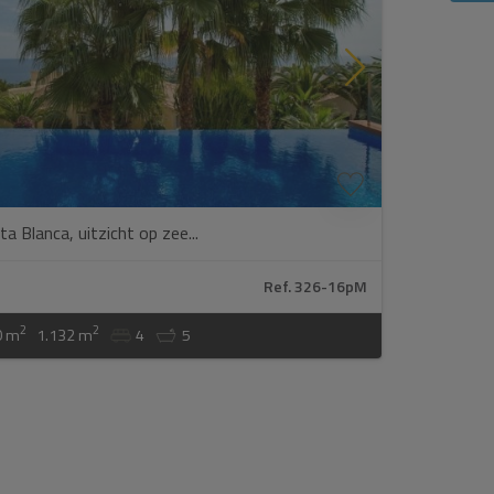
.
ta Blanca, uitzicht op zee...
Ref. 326-16pM
2
2
0 m
1.132 m
4
5