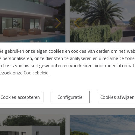
vinden.
e gebruiken onze eigen cookies en cookies van derden om het we
1.650.000 €
e personaliseren, onze diensten te analyseren en u reclame te ton
p basis van uw surfgewoonten en voorkeuren. Voor meer informat
lanca...
Moderne villa, uitzicht op zee,
ezoek onze
Cookiebeleid
Ref. 760-19pM
Moraira - La Sabatera
4
33
Cookies accepteren
Configuratie
Cookies afwijzen
tie over gegevensbescherming op basis van de Europese Verordening
cherming (EU) 2016/679 (GDPR).
+ Info