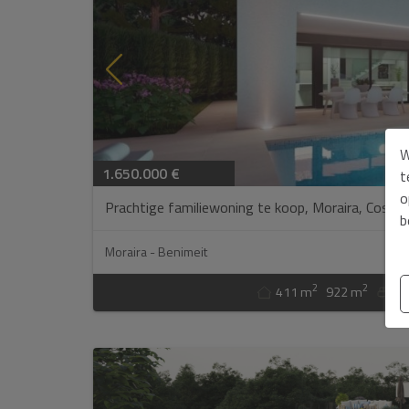
W
1.650.000 €
t
o
Prachtige familiewoning te koop, Moraira, Costa B
b
Moraira - Benimeit
2
2
411 m
922 m
4
Basisinforma
Gegevensbes