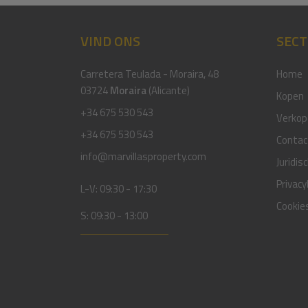
VIND ONS
SECT
Carretera Teulada - Moraira, 48
Home
03724
Moraira
(Alicante)
Kopen
+34 675 530 543
Verkop
+34 675 530 543
Contac
info@marvillasproperty.com
Juridis
Privacy
L-V: 09:30 - 17:30
Cookies
S: 09:30 - 13:00