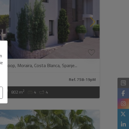
b
en
ie
 te koop, Moraira, Costa Blanca, Spanje...
Ref. 758-19pM
2
2
1 m
802 m
4
4