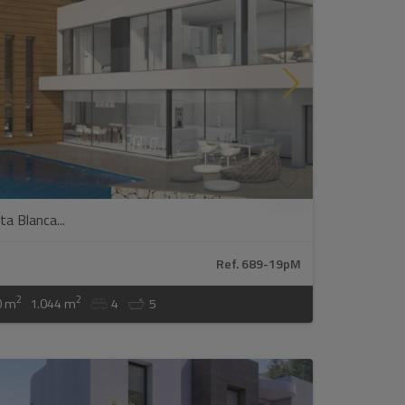
ta Blanca...
Ref. 689-19pM
2
2
0 m
1.044 m
4
5