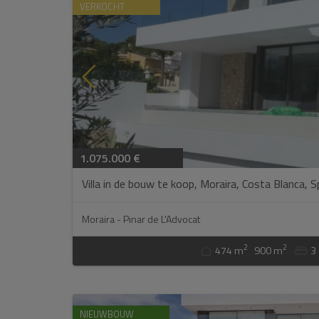
VERKOCHT
1.075.000 €
Villa in de bouw te koop, Moraira, Costa Blanca, Sp
Moraira - Pinar de L'Advocat
2
2
474 m
900 m
3
NIEUWBOUW