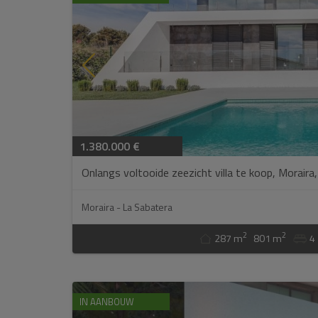
1.380.000 €
Onlangs voltooide zeezicht villa te koop, Moraira,
Moraira - La Sabatera
2
2
287 m
801 m
4
IN AANBOUW