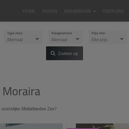
HOME
KOPEN
NIEUWBOUW
OVER ONS
Type Huis
Slaapkamers
Prijs min
Allemaal
Allemaal
Elke prijs
Zoeken op
n Moraira
 oostelijke Middellandse Zee?