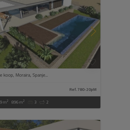
 koop, Moraira, Spanje...
Ref. 780-20pM
2
2
9 m
896 m
3
2