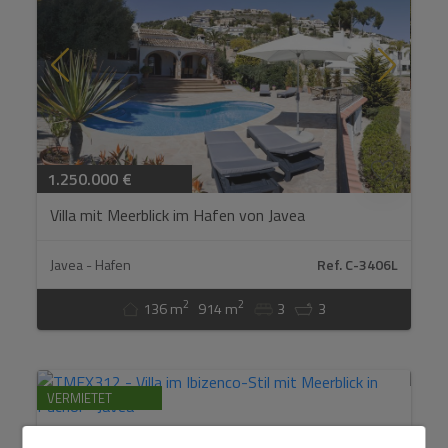
1.250.000 €
Villa mit Meerblick im Hafen von Javea
Wissen Sie schon, welches Haus
Javea - Hafen
Ref. C-3406L
Sie kaufen werden?
2
2
136 m
914 m
3
3
Kontaktieren Sie uns und wir finden Ihr perfektes Zuhause.
VERMIETET