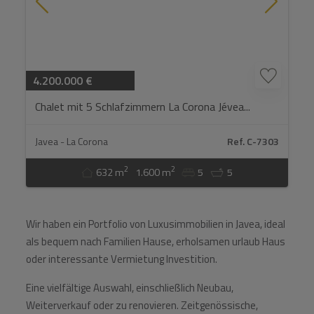
4.200.000 €
Chalet mit 5 Schlafzimmern La Corona Jévea...
Javea - La Corona
Ref. C-7303
2
2
632 m
1.600 m
5
5
Wir haben ein Portfolio von Luxusimmobilien in Javea, ideal
als bequem nach Familien Hause, erholsamen urlaub Haus
oder interessante Vermietung Investition.
Eine vielfältige Auswahl, einschließlich Neubau,
Weiterverkauf oder zu renovieren. Zeitgenössische,