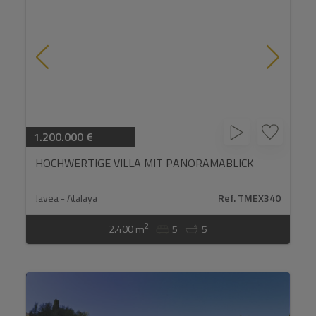
1.200.000 €
HOCHWERTIGE VILLA MIT PANORAMABLICK
AUFS MEER...
Javea - Atalaya
Ref. TMEX340
2
2.400 m
5
5