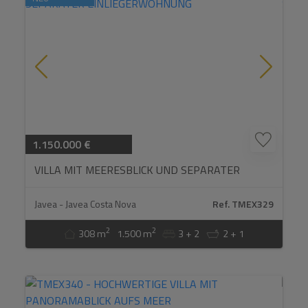
1.150.000 €
VILLA MIT MEERESBLICK UND SEPARATER
EINLIEGERWOHNUNG...
Javea - Javea Costa Nova
Ref. TMEX329
2
2
308 m
1.500 m
3 + 2
2 + 1