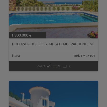
Datenschutzbestimmungen gelesen
und akzeptiere sie.
Ich akzpetiere kommerzielle Zustellungen
Senden
1.800.000 €
HOCHWERTIGE VILLA MIT ATEMBERAUBENDEM
BLICK ÜBER DIE BUCHT VON JÁVEA...
Javea
Ref. TMEX101
2
2.407 m
5
3