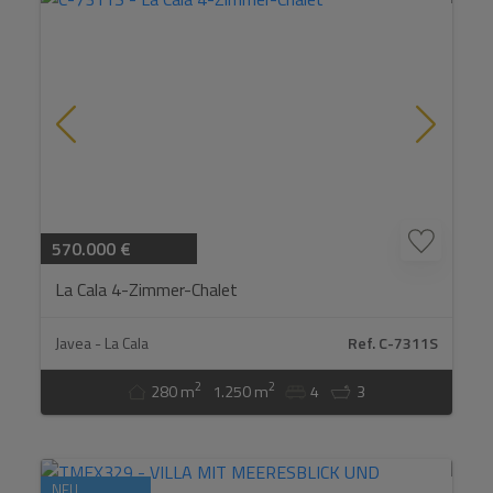
570.000 €
La Cala 4-Zimmer-Chalet
Javea - La Cala
Ref. C-7311S
2
2
280 m
1.250 m
4
3
NEU