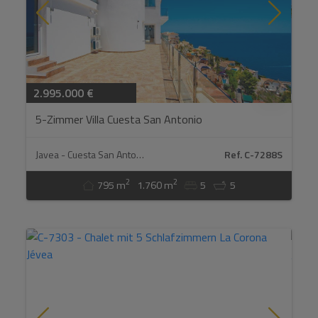
2.995.000 €
5-Zimmer Villa Cuesta San Antonio
Javea - Cuesta San Antonio
Ref. C-7288S
2
2
795 m
1.760 m
5
5