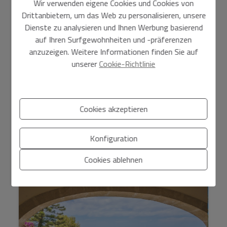
Wir verwenden eigene Cookies und Cookies von
Drittanbietern, um das Web zu personalisieren, unsere
Dienste zu analysieren und Ihnen Werbung basierend
auf Ihren Surfgewohnheiten und -präferenzen
anzuzeigen. Weitere Informationen finden Sie auf
unserer
Cookie-Richtlinie
1.499.000 €
Villa im Ibizenco-Stil mit Meerblick in Puchol -
Cookies akzeptieren
Jávea...
Javea
Ref. TMEX312
Konfiguration
2
2
250 m
1.400 m
5
4
Cookies ablehnen
Grundlegende Informationen zum Datenschutz auf der Grundlage
der Europäischen Datenschutzverordnung (EU) 2016/679 (GDPR).
+
Info
Ich habe den
Impressum
und die