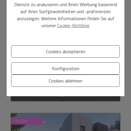
Dienste zu analysieren und Ihnen Werbung basierend
auf Ihren Surfgewohnheiten und -präferenzen
anzuzeigen. Weitere Informationen finden Sie auf
unserer
Cookie-Richtlinie
Cookies akzeptieren
1.650.000 €
Herrliche Familienresidenz zum Verkauf, Moraira,
Konfiguration
Costa Blanca...
Cookies ablehnen
Moraira - Benimeit
Ref. 760-19pM
Grundlegende Informationen zum Datenschutz auf der Grundlage
2
2
411 m
922 m
4
4
der Europäischen Datenschutzverordnung (EU) 2016/679 (GDPR).
+
Info
Ich habe den
Impressum
und die
Datenschutzbestimmungen gelesen
und akzeptiere sie.
PROJEKT
Ich akzpetiere kommerzielle Zustellungen