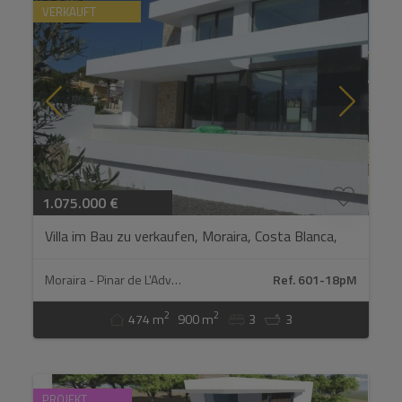
VERKAUFT
1.075.000 €
Villa im Bau zu verkaufen, Moraira, Costa Blanca,
Spanien...
Moraira - Pinar de L'Advocat
Ref. 601-18pM
2
2
474 m
900 m
3
3
PROJEKT