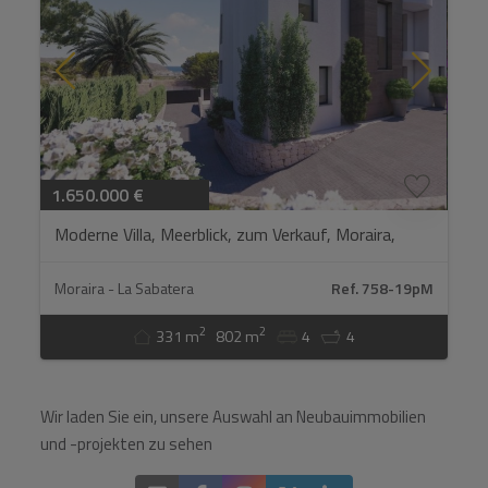
Senden
1.650.000 €
Moderne Villa, Meerblick, zum Verkauf, Moraira,
Costa Blanca, Spanien...
Moraira - La Sabatera
Ref. 758-19pM
2
2
331 m
802 m
4
4
Wir laden Sie ein, unsere Auswahl an Neubauimmobilien
und -projekten zu sehen