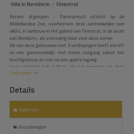
Villa
in
Benidorm - Finestrat
Recent afgelopen - Panoramisch uitzicht op de
Middellandse Zee, overheersen deze aantrekkelijke luxe
villa's, in aanbouw in het gebied van Finestrat, in de buurt
van Benidorm, als voltooiing klaar voor deze zomer.
Elk van deze gebouwen met 3 verdiepingen heeft een lift
en een gastenverblijf, met intern toegang vanuit het
hoofdgebouw en ook via een aparte ingang.
Hoge plafonds tot 3,20 m, zijn een kenmerk van deze
Toon meer
prachtige huizen.
Deze residentie bevindt zich op een perceel van 741m2,
Details
met een constructie van 477m2, bestaande uit:
Begane grond:
Entree, hal, 53m2 open lounge-eetkamer en open
Algemeen
keuken, die leidt naar het terras, de tuin en het
zwembad, slaapkamer met tweepersoonsbed en een
volledige badkamer met douche en interne trap naar de
Voorzieningen
bovenverdieping en ook de kelder.