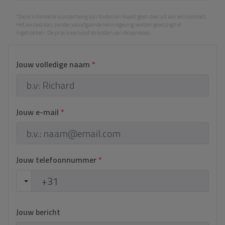
*Deze informatie is onderhevig aan fouten en maakt geen deel uit van een contract.
Het aanbod kan zonder voorafgaande kennisgeving worden gewijzigd of
ingetrokken. De prijs is exclusief de kosten van de aankoop.
Jouw volledige naam
*
Jouw e-mail
*
Jouw telefoonnummer
*
Jouw bericht