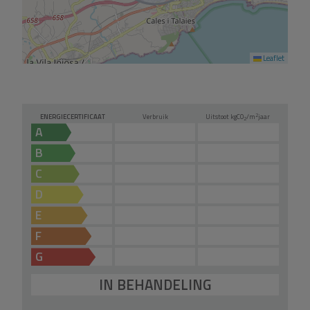
Leaflet
2
ENERGIECERTIFICAAT
Verbruik
Uitstoot kg
CO
/m
jaar
2
A
B
C
D
E
F
G
IN BEHANDELING