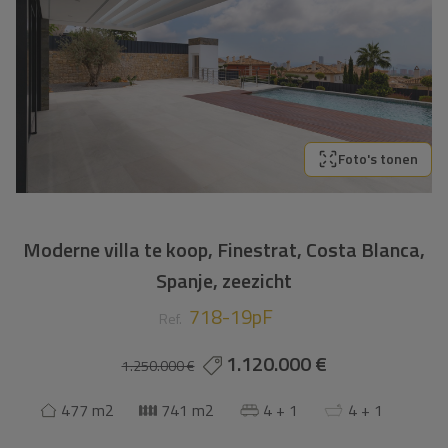
Foto's tonen
Moderne villa te koop, Finestrat, Costa Blanca,
Spanje, zeezicht
718-19pF
Ref.
1.120.000 €
1.250.000 €
477 m2
741 m2
4 + 1
4 + 1