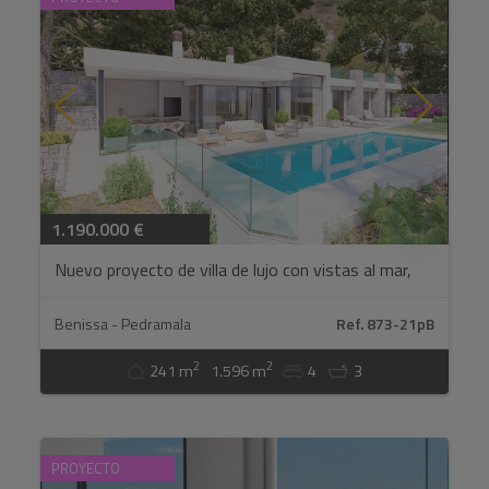
1.190.000 €
Nuevo proyecto de villa de lujo con vistas al mar,
Benissa, Costa Blanca...
Benissa - Pedramala
Ref. 873-21pB
2
2
241 m
1.596 m
4
3
PROYECTO