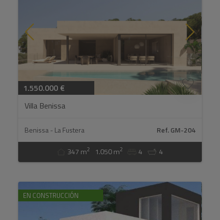
1.550.000 €
Villa Benissa
Benissa - La Fustera
Ref. GM-204
2
2
347 m
1.050 m
4
4
EN CONSTRUCCIÓN