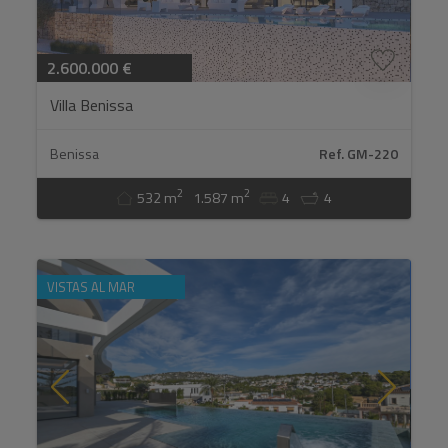
2.600.000 €
Villa Benissa
Benissa
Ref. GM-220
2
2
532 m
1.587 m
4
4
VISTAS AL MAR