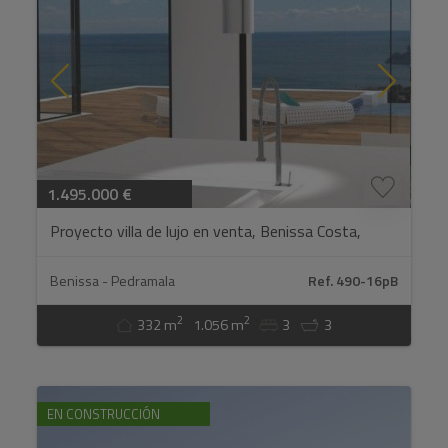
1.495.000 €
Proyecto villa de lujo en venta, Benissa Costa,
vistas mar...
Benissa - Pedramala
Ref. 490-16pB
2
2
332 m
1.056 m
3
3
EN CONSTRUCCIÓN