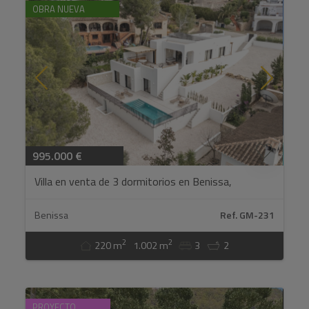
OBRA NUEVA
995.000 €
Villa en venta de 3 dormitorios en Benissa,
Alicante....
Benissa
Ref. GM-231
2
2
220 m
1.002 m
3
2
PROYECTO