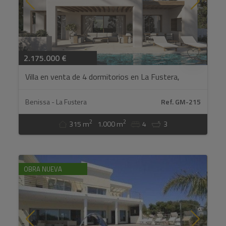
2.175.000 €
Villa en venta de 4 dormitorios en La Fustera,
Benissa...
Benissa - La Fustera
Ref. GM-215
2
2
315 m
1.000 m
4
3
OBRA NUEVA