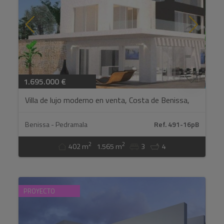
1.695.000 €
Villa de lujo moderno en venta, Costa de Benissa,
España, vistas mar...
Benissa - Pedramala
Ref. 491-16pB
2
2
402 m
1.565 m
3
4
PROYECTO