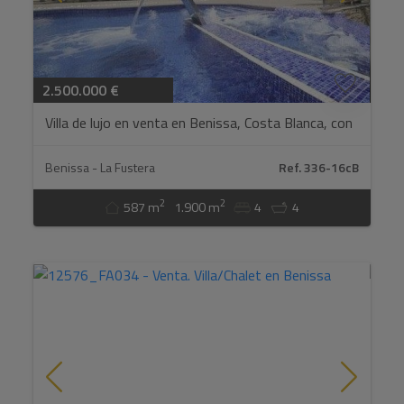
2.500.000 €
Villa de lujo en venta en Benissa, Costa Blanca, con
vista al mar...
Benissa - La Fustera
Ref. 336-16cB
2
2
587 m
1.900 m
4
4