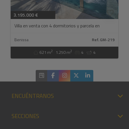
3.195.000 €
Villa en venta con 4 dormitorios y parcela en
Benissa, Alicante...
Benissa
Ref. GM-219
2
2
621 m
1.250 m
4
4
ENCUÉNTRANOS
SECCIONES