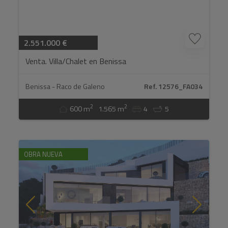
2.551.000 €
Venta. Villa/Chalet en Benissa
Benissa - Raco de Galeno
Ref. 12576_FA034
2
2
600 m
1.565 m
4
5
OBRA NUEVA