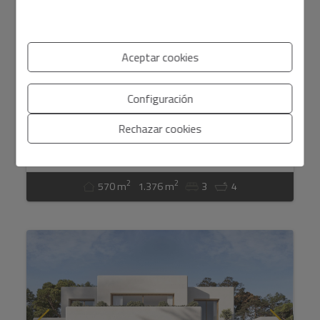
Aceptar cookies
1.800.000 €
Configuración
Venta. Villa/Chalet en Benissa
Rechazar cookies
Información básica sobre protección de datos en base al
Benissa - Raco de Galeno
Ref. 12576_FA012
Reglamento Europeo de Protección de datos (UE) 2016/679 (RGPD).
+ Info
2
2
570 m
1.376 m
3
4
He leído y acepto el
Aviso Legal
y la
Política de privacidad
Acepto envíos comerciales
Enviar