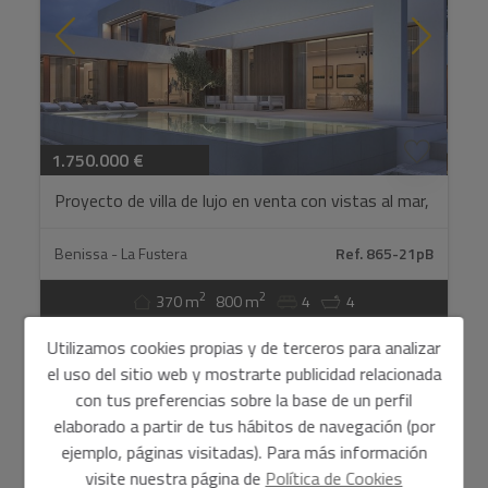
¿Ya sabes que casa vas a comprar?
1.750.000 €
Proyecto de villa de lujo en venta con vistas al mar,
Contacta con nosotros y encontraremos tu casa perfecta
Benissa, Costa Blanca...
Benissa - La Fustera
Ref. 865-21pB
2
2
370 m
800 m
4
4
Utilizamos cookies propias y de terceros para analizar
el uso del sitio web y mostrarte publicidad relacionada
con tus preferencias sobre la base de un perfil
elaborado a partir de tus hábitos de navegación (por
ejemplo, páginas visitadas). Para más información
visite nuestra página de
Política de Cookies