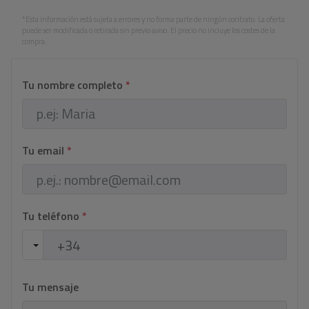
*Esta información está sujeta a errores y no forma parte de ningún contrato. La oferta
puede ser modificada o retirada sin previo aviso. El precio no incluye los costes de la
compra.
Tu nombre completo
*
Tu email
*
Tu teléfono
*
Tu mensaje