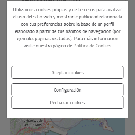
familiares o simplemente tomar una copa de vino tinto y
Construido en:
2021
Utilizamos cookies propias y de terceros para analizar
contemplar las vistas divinas, jardines plantados
2
Terraza:
100 m
el uso del sitio web y mostrarte publicidad relacionada
distribuidos en varias terrazas.
con tus preferencias sobre la base de un perfil
Plantas:
3
Otras características:
Trastero, cuarto de servicio.
elaborado a partir de tus hábitos de navegación (por
Calefacción por suelo radiante y aire acondicionado frío /
ejemplo, páginas visitadas). Para más información
calor con sistema Aerotherm y otras instalaciones de
visite nuestra página de
Política de Cookies
alta tecnología. Memoria de calidades disponible bajo
petición.
Ubicación aproximada
Existe la posibilidad de que los precios estén sujetos a
Aceptar cookies
+
cambios con la progresión de la construcción.
−
Configuración
Rechazar cookies
Información básica sobre protección de datos en base al
Reglamento Europeo de Protección de datos (UE) 2016/679 (RGPD).
+ Info
He leído y acepto el
Aviso Legal
y la
Política de privacidad