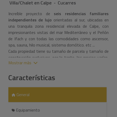
Villa/Chalet
en
Calpe - Cucarres
Increíble proyecto de
seis residencias familiares
independientes de lujo
orientadas al sur, ubicadas en
una tranquila zona residencial elevada de Calpe, con
impresionantes vistas del mar Mediterráneo y el Peñón
de Ifach y con todas las comodidades como ascensor,
spa, sauna, hilo musical, sistema domótico. etc ...
Cada propiedad tiene su tamaño de parcela y tamaño de
construcción exclusivos, por lo tanto, los precios varían,
Mostrar más
aunque las seis propiedades tienen 4 dormitorios y 5
baños y que incluyen una escalera interior y un ascensor
Características
que llega a todos los niveles de la residencia, con la
siguiente distribución general:
Nivel de calle:
Planta baja: entrada de la casa, con
General
estacionamiento cubierto para varios vehículos, entrada
a la casa, un pasillo corto que conduce al amplio salón-
Equipamiento
comedor y cocina abierta con isla. Enormes puertas