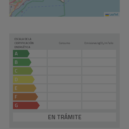
Acepto envíos comerciales
Leaflet
Enviar
ESCALA DE LA
2
CERTIFICACIÓN
Consumo
Emisiones kg
CO
/m
año
2
ENERGÉTICA
A
B
C
D
E
F
G
EN TRÁMITE