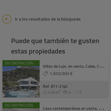
Ir a los resultados de la búsqueda
Puede que también te gusten
estas propiedades
V
illas de Lujo, en venta, Calpe, Costa Blanca ...
EN CONSTRUCCIÓN
1.650.000 €
Ref. 871-21pC
2
410 m
4
5
C
asa contemporánea en venta, Calpe, Costa Bl ...
EN CONSTRUCCIÓN