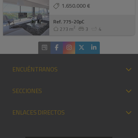
1.650.000 €
Ref. 775-20pC
2
273 m
3
4
ENCUÉNTRANOS
SECCIONES
ENLACES DIRECTOS